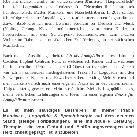
lebe mit meiner Familie im wunderschönen
Münster
.. "Hauptberuflich"
bin ich
Logopädin
aus Leidenschaft. "Nebenberuflich" bin ich
Familienmensch, Mutter, Musikerin und Naturliebhaberin. In 2015 schloss
ich erfolgreich meine Ausbildung zur staatlich anerkannten Logopädin ab.
Zuvor absolvierte ich mein Lehramt Studium für Deutsch und Musik
(Violine, Gesang, Klavier) und unterrichtete zum einen Kinder in
Förderschulen mit dem Schwerpunkt Kommunikation, zum anderen
Violine im Rahmen der musikalischen Frühförderung an der städtischen
Musikschule.
Nach meiner Ausbildung arbeitete
ich als Logopädin
mehrere Jahre im
Cochlear Implant Centrum Ruhr, in welchem ich Kinder und Erwachsene
im Rahmen ihrer Reha nach einer CI-Operation therapiert habe.
Zudem
war ich in zahlreichen niedergelassenen Praxen für Logopädie mit den
Schwerpunkten Kinder- und Erwachsenentherapie tätig.
Mein Streben und
mein Herzenswunsch nach einer eigenen Praxis ist in den Jahren meiner
Tätigkeit stetig gewachsen. Mein persönliches Ziel als Logopädin ist es,
meine beruflichen Erfahrungen und Ideen in einer eigenen
Praxis für
Logopädie
umzusetzen.
Es ist mein ständiges Bestreben, in meiner Praxis
Mundwerk,
Logopädie & Sprachthearpie
auf dem neusten
Stand (stetige Fortbildungen), eine individuelle Beratung,
Therapie die von Geduld und Einfühlungsvermögen und
Herzlichkeit geprägt ist
anzubieten.